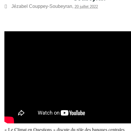
Jézabel Couppey-Soubeyran
,
20 juillet 2022
« Le Climat en Questions » discute du rôle des banques centrales