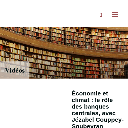
Accéder
directement
Rechercher
au
Toggl
contenu
naviga
Vidéos
Économie et
climat : le rôle
des banques
centrales, avec
Jézabel Couppey-
Soubeyran