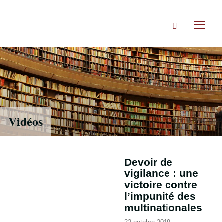
Accéder
directement
Rechercher
au
Toggl
contenu
naviga
Vidéos
Devoir de
vigilance : une
victoire contre
l’impunité des
multinationales
22 octobre 2019