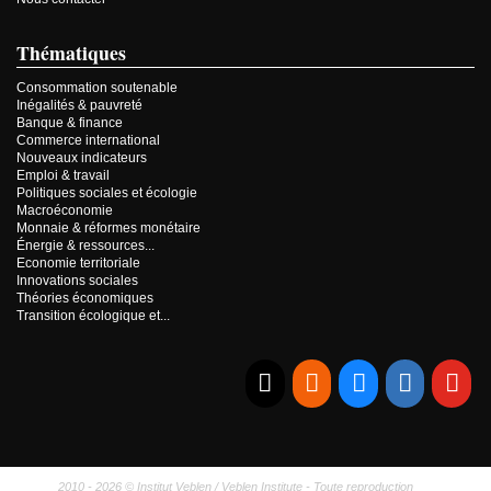
Thématiques
Consommation soutenable
Inégalités & pauvreté
Banque & finance
Commerce international
Nouveaux indicateurs
Emploi & travail
Politiques sociales et écologie
Macroéconomie
Monnaie & réformes monétaire
Énergie & ressources...
Economie territoriale
Innovations sociales
Théories économiques
Transition écologique et...
E-mail
RSS
Bluesky
Linkedi
Yo
2010 - 2026 © Institut Veblen / Veblen Institute - Toute reproduction