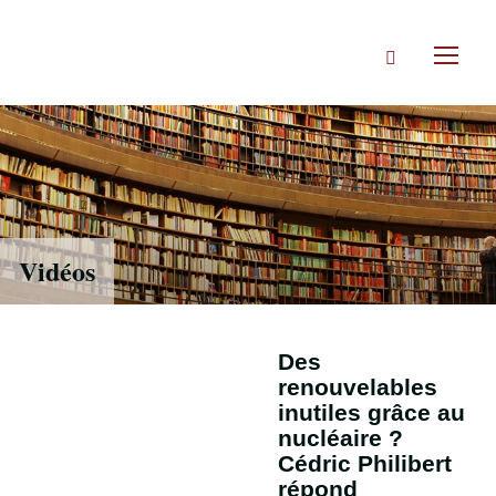
Accéder
directement
Rechercher
au
Toggl
contenu
naviga
Vidéos
Des
renouvelables
inutiles grâce au
nucléaire ?
Cédric Philibert
répond