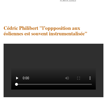
Cédric Philibert "l’oppposition aux
éoliennes est souvent instrumentalisée"