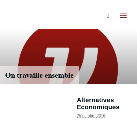
Accéder
directement
Rechercher
au
Toggl
contenu
naviga
On travaille ensemble
Alternatives
Economiques
25 octobre 2016