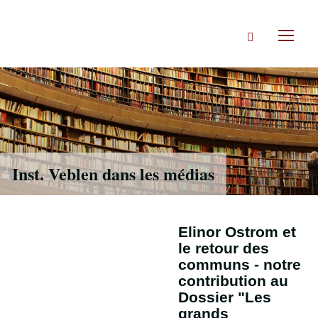
Accéder
directement
Rechercher
au
Toggl
contenu
naviga
Inst. Veblen dans les médias
Elinor Ostrom et
le retour des
communs - notre
contribution au
Dossier "Les
grands