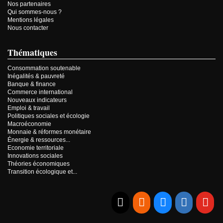
Nos partenaires
Qui sommes-nous ?
Mentions légales
Nous contacter
Thématiques
Consommation soutenable
Inégalités & pauvreté
Banque & finance
Commerce international
Nouveaux indicateurs
Emploi & travail
Politiques sociales et écologie
Macroéconomie
Monnaie & réformes monétaire
Énergie & ressources...
Economie territoriale
Innovations sociales
Théories économiques
Transition écologique et...
E-mail
RSS
Bluesky
Linkedi
Yo