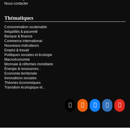
Nous contacter
Thématiques
Consommation soutenable
Inégalités & pauvreté
Banque & finance
Commerce international
Nouveaux indicateurs
Emploi & travail
Politiques sociales et écologie
Macroéconomie
Monnaie & réformes monétaire
Énergie & ressources...
Economie territoriale
Innovations sociales
Théories économiques
Transition écologique et...
E-mail
RSS
Bluesky
Linkedi
Yo