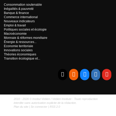
Consommation soutenable
Inégalités & pauvreté
Banque & finance
Commerce international
Nouveaux indicateurs
Emploi & travail
Politiques sociales et écologie
Macroéconomie
Monnaie & réformes monétaire
Énergie & ressources...
Economie territoriale
Innovations sociales
Théories économiques
Transition écologique et...
E-mail
RSS
Bluesky
Linkedi
Yo
2010 - 2026 © Institut Veblen / Veblen Institute - Toute reproduction
interdite sans autorisation explicite de la rédaction.
Plan du site
|
Se connecter
|
RSS 2.0