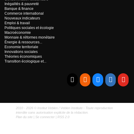
Inégalités & pauvreté
Banque & finance
Commerce international
Nouveaux indicateurs
Emploi & travail
Politiques sociales et écologie
Macroéconomie
Monnaie & réformes monétaire
Énergie & ressources...
Economie territoriale
Innovations sociales
Théories économiques
Transition écologique et...
E-mail
RSS
Bluesky
Linkedi
Yo
2010 - 2026 © Institut Veblen / Veblen Institute - Toute reproduction
interdite sans autorisation explicite de la rédaction.
Plan du site
|
Se connecter
|
RSS 2.0