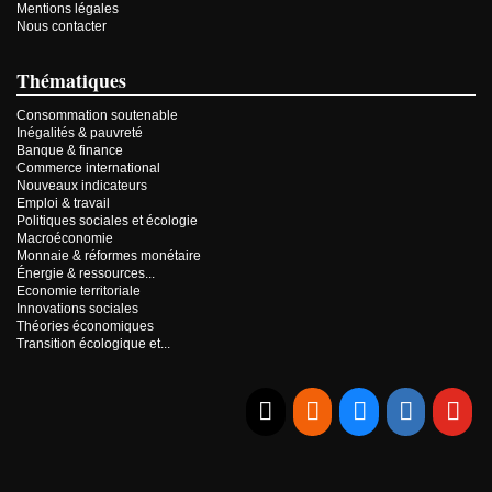
Mentions légales
Nous contacter
Thématiques
Consommation soutenable
Inégalités & pauvreté
Banque & finance
Commerce international
Nouveaux indicateurs
Emploi & travail
Politiques sociales et écologie
Macroéconomie
Monnaie & réformes monétaire
Énergie & ressources...
Economie territoriale
Innovations sociales
Théories économiques
Transition écologique et...
E-mail
RSS
Bluesky
Linkedi
Yo