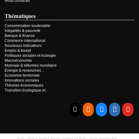
Nous contacter
Thématiques
Consommation soutenable
Inégalités & pauvreté
Banque & finance
Commerce international
Nouveaux indicateurs
Emploi & travail
Politiques sociales et écologie
Macroéconomie
Monnaie & réformes monétaire
Énergie & ressources...
Economie territoriale
Innovations sociales
Théories économiques
Transition écologique et...
E-mail
RSS
Bluesky
Linkedi
Yo
2010 - 2026 © Institut Veblen / Veblen Institute - Toute reproduction