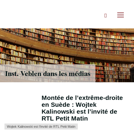
Accéder
directement
Rechercher
au
Toggl
contenu
naviga
Inst. Veblen dans les médias
Montée de l’extrême-droite
en Suède : Wojtek
Kalinowski est l’invité de
RTL Petit Matin
Wojtek Kalinowski est l’invité de RTL Petit Matin