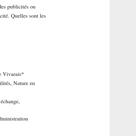
des publicités ou
ité. Quelles sont les
e Vivarais*
lités, Nature en
’échange,
dministration