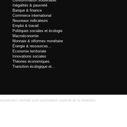
Consommation soutenable
Inégalités & pauvreté
Banque & finance
Commerce international
Nouveaux indicateurs
Emploi & travail
Politiques sociales et écologie
Macroéconomie
Monnaie & réformes monétaire
Énergie & ressources...
Economie territoriale
Innovations sociales
Théories économiques
Transition écologique et...
eproduction interdite sans autorisation explicite de la rédaction.