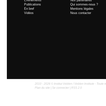
Événements
Nos partenaires
Publications
Qui sommes-nous ?
En bref
Mentions légales
Vidéos
Nous contacter
2010 - 2026 © Institut Veblen / Veblen Institute - Toute r
Plan du site
|
Se connecter
|
RSS 2.0