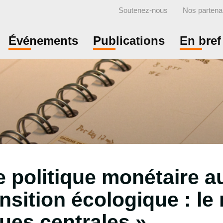
Soutenez-nous
Nos partena
Événements
Publications
En bref
 politique monétaire a
ansition écologique : le
ues centrales »