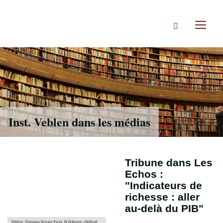
Accéder
directement
Rechercher
au
Toggl
contenu
naviga
Inst. Veblen dans les médias
Tribune dans Les
Echos :
"Indicateurs de
richesse : aller
au-delà du PIB"
https://www.lesechos.fr/idees-debat...