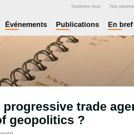
Soutenez-nous
Nos partena
Événements
Publications
En bref
 progressive trade agen
f geopolitics ?
ançais]