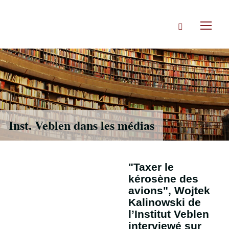
Accéder
directement
Rechercher
au
Toggl
contenu
naviga
Inst. Veblen dans les médias
"Taxer le
kérosène des
avions", Wojtek
Kalinowski de
l’Institut Veblen
interviewé sur