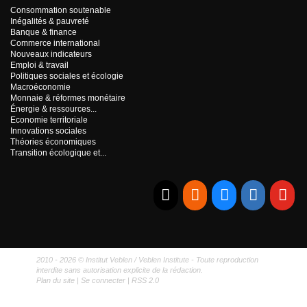
Consommation soutenable
Inégalités & pauvreté
Banque & finance
Commerce international
Nouveaux indicateurs
Emploi & travail
Politiques sociales et écologie
Macroéconomie
Monnaie & réformes monétaire
Énergie & ressources...
Economie territoriale
Innovations sociales
Théories économiques
Transition écologique et...
E-mail
RSS
Bluesky
Linkedi
Yo
2010 - 2026 © Institut Veblen / Veblen Institute - Toute reproduction
interdite sans autorisation explicite de la rédaction.
Plan du site
|
Se connecter
|
RSS 2.0