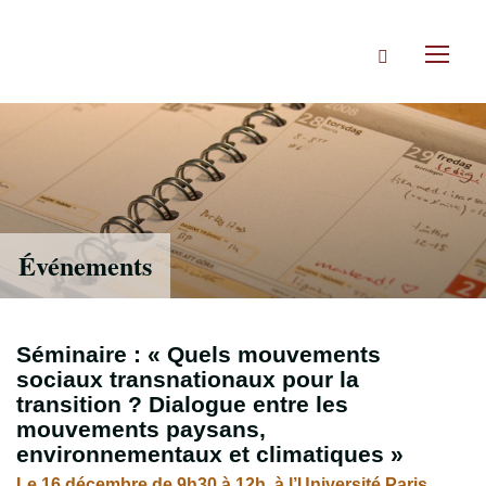
Accéder
directement
Rechercher
au
Toggl
contenu
naviga
Événements
Séminaire : « Quels mouvements
sociaux transnationaux pour la
transition ? Dialogue entre les
mouvements paysans,
environnementaux et climatiques »
Le 16 décembre de 9h30 à 12h, à l’Université Paris