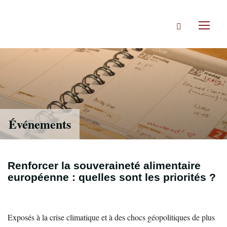
Accéder
directement
Rechercher
au
Toggl
contenu
naviga
Événements
Renforcer la souveraineté alimentaire
européenne : quelles sont les priorités ?
Exposés à la crise climatique et à des chocs géopolitiques de plus