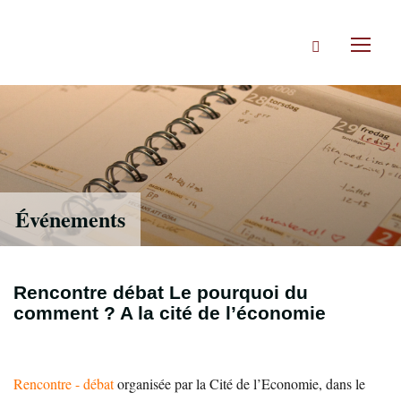
Accéder
directement
Rechercher
au
Toggl
contenu
naviga
Événements
Rencontre débat Le pourquoi du
comment ? A la cité de l’économie
Rencontre - débat
organisée par la Cité de l’Economie, dans le