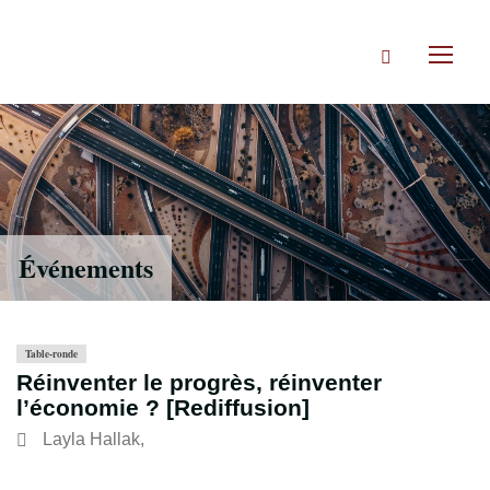
Accéder
directement
Rechercher
au
Toggl
contenu
naviga
Événements
Table-ronde
Réinventer le progrès, réinventer
l’économie ? [Rediffusion]
Layla Hallak
,