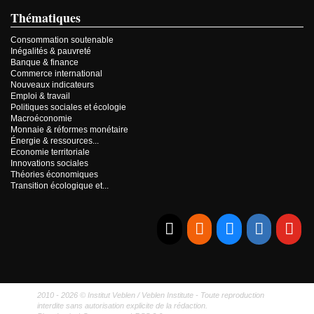
Thématiques
Consommation soutenable
Inégalités & pauvreté
Banque & finance
Commerce international
Nouveaux indicateurs
Emploi & travail
Politiques sociales et écologie
Macroéconomie
Monnaie & réformes monétaire
Énergie & ressources...
Economie territoriale
Innovations sociales
Théories économiques
Transition écologique et...
E-mail
RSS
Bluesky
Linkedi
Yo
2010 - 2026 © Institut Veblen / Veblen Institute - Toute reproduction
interdite sans autorisation explicite de la rédaction.