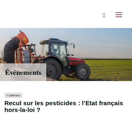
Accéder
directement
Rechercher
au
Toggl
contenu
naviga
Événements
Conférence
Recul sur les pesticides : l’Etat français
hors-la-loi ?