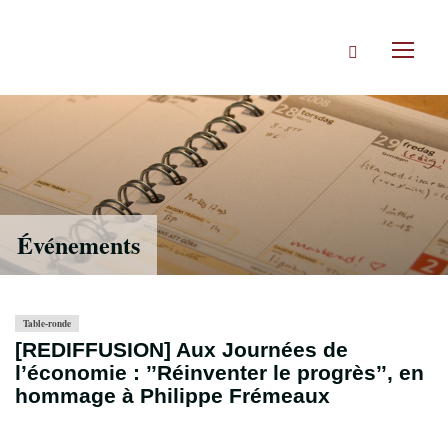
Accéder
directement
Rechercher
au
Toggl
contenu
naviga
Événements
Table-ronde
[REDIFFUSION] Aux Journées de
l’économie : ’’Réinventer le progrès’’, en
hommage à Philippe Frémeaux