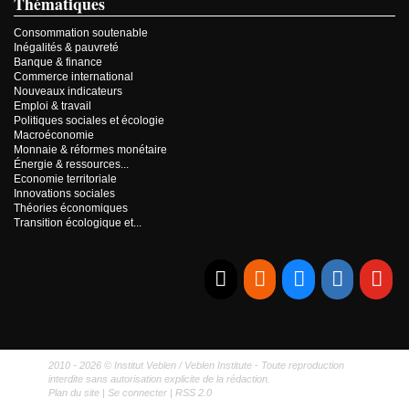
Thématiques
Consommation soutenable
Inégalités & pauvreté
Banque & finance
Commerce international
Nouveaux indicateurs
Emploi & travail
Politiques sociales et écologie
Macroéconomie
Monnaie & réformes monétaire
Énergie & ressources...
Economie territoriale
Innovations sociales
Théories économiques
Transition écologique et...
E-mail
RSS
Bluesky
Linkedi
Yo
2010 - 2026 © Institut Veblen / Veblen Institute - Toute reproduction
interdite sans autorisation explicite de la rédaction.
Plan du site
|
Se connecter
|
RSS 2.0