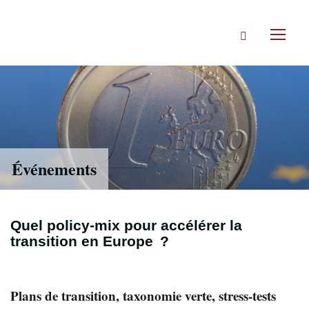
Accéder
directement
Rechercher
au
Toggl
contenu
naviga
Événements
Quel policy-mix pour accélérer la
transition en Europe ?
Plans de transition, taxonomie verte, stress-tests