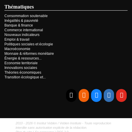
Thématiques
Consommation soutenable
Inégalités & pauvreté
Banque & finance
Commerce international
Nouveaux indicateurs
Emploi & travail
Politiques sociales et écologie
Macroéconomie
Monnaie & réformes monétaire
Énergie & ressources...
Economie territoriale
Innovations sociales
Théories économiques
Transition écologique et...
E-mail
RSS
Bluesky
Linkedi
Yo
2010 - 2026 © Institut Veblen / Veblen Institute - Toute reproduction
interdite sans autorisation explicite de la rédaction.