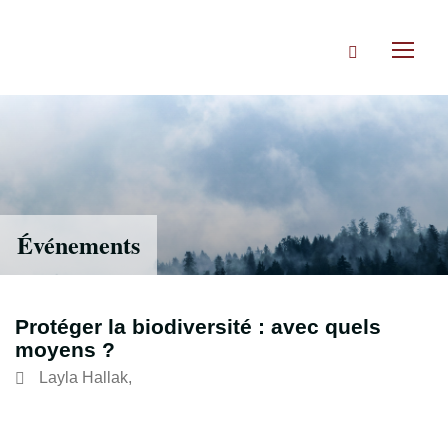
Accéder
directement
Rechercher
au
Toggl
contenu
naviga
Événements
Protéger la biodiversité : avec quels
moyens ?
Layla Hallak
,