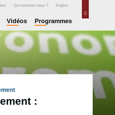
ires
Qui sommes-nous ?
English
Rechercher
Vidéos
Programmes
rement
ement :