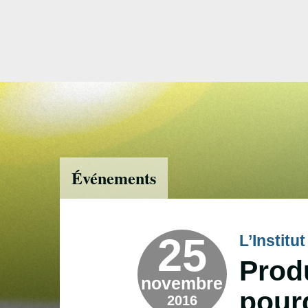
Accéder
directement
au
contenu
Événements
25
L’Instit
Prod
novembre
pour
2016