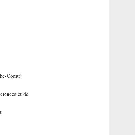
che-Comté
sciences et de
t