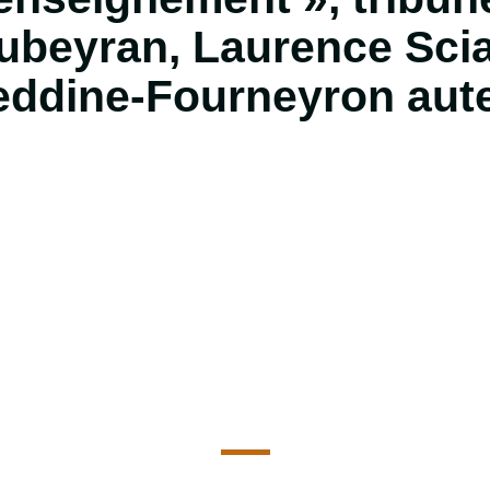
beyran, Laurence Scia
eddine-Fourneyron aute