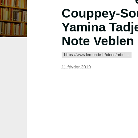
Couppey-Sou
Yamina Tadj
Note Veblen
https://www.lemonde.fr/idees/articl...
11 février 2019