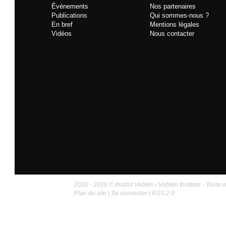
Événements
Nos partenaires
Publications
Qui sommes-nous ?
En bref
Mentions légales
Vidéos
Nous contacter
2010 - 2026 © Institut Veblen / Veblen Institute - Toute r
Plan du site
|
Se connecter
|
RSS 2.0