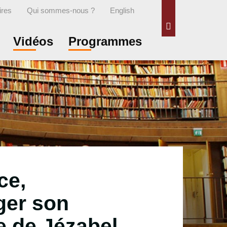
ires
Qui sommes-nous ?
English
Rechercher
Vidéos
Programmes
ce,
er son
e de Jézabel