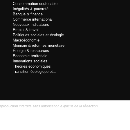
Consommation soutenable
Inégalités & pauvreté
Banque & finance
Commerce international
Nouveaux indicateurs
Emploi & travail
Politiques sociales et écologie
Macroéconomie
Monnaie & réformes monétaire
Énergie & ressources...
Economie territoriale
Innovations sociales
Théories économiques
Transition écologique et...
eproduction interdite sans autorisation explicite de la rédaction.