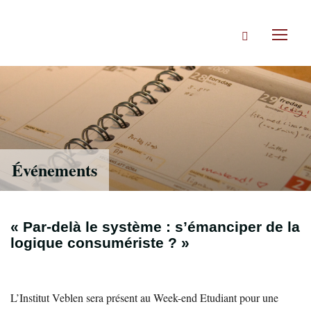
Accéder
directement
Rechercher
au
Toggl
contenu
naviga
Événements
« Par-delà le système : s’émanciper de la
logique consumériste ? »
L’Institut Veblen sera présent au Week-end Etudiant pour une