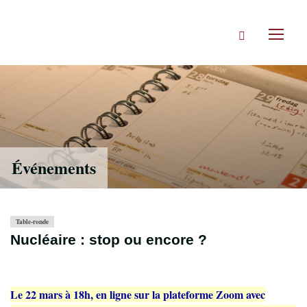
Accéder
directement
Rechercher
au
Toggl
contenu
naviga
Événements
Table-ronde
Nucléaire : stop ou encore ?
Le 22 mars à 18h, en ligne sur la plateforme Zoom avec