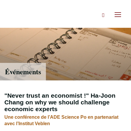
Accéder
directement
Rechercher
au
Toggl
contenu
naviga
Événements
"Never trust an economist !" Ha-Joon
Chang on why we should challenge
economic experts
Une conférence de l’ADE Science Po en partenariat
avec l’Institut Veblen