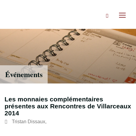
Accéder
directement
Rechercher
au
Toggl
contenu
naviga
Événements
Les monnaies complémentaires
présentes aux Rencontres de Villarceaux
2014
Tristan Dissaux
,