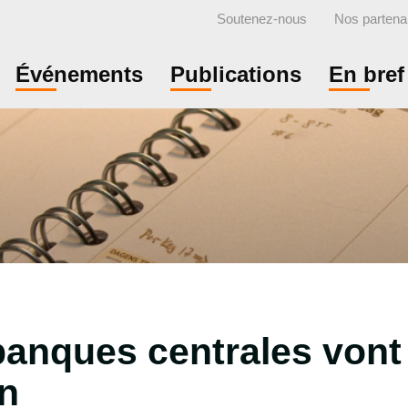
Soutenez-nous
Nos partena
Événements
Publications
En bref
anques centrales vont 
on