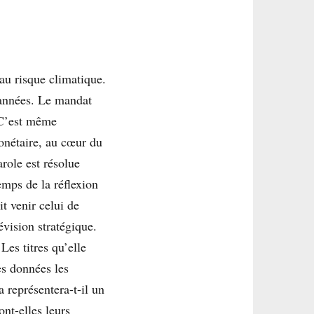
au risque climatique.
 années. Le mandat
 C’est même
onétaire, au cœur du
role est résolue
emps de la réflexion
t venir celui de
évision stratégique.
Les titres qu’elle
es données les
a représentera-t-il un
nt-elles leurs