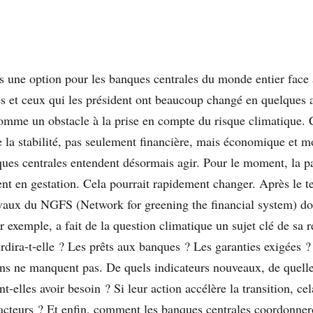
us une option pour les banques centrales du monde entier face 
es et ceux qui les président ont beaucoup changé en quelques
comme un obstacle à la prise en compte du risque climatique.
la stabilité, pas seulement financière, mais économique et m
ues centrales entendent désormais agir. Pour le moment, la pa
ent en gestation. Cela pourrait rapidement changer. Après le t
avaux du NGFS (Network for greening the financial system) doi
 exemple, a fait de la question climatique un sujet clé de sa r
dira-t-elle ? Les prêts aux banques ? Les garanties exigées ? 
ns ne manquent pas. De quels indicateurs nouveaux, de quell
t-elles avoir besoin ? Si leur action accélère la transition, cel
 acteurs ? Et enfin, comment les banques centrales coordonnero