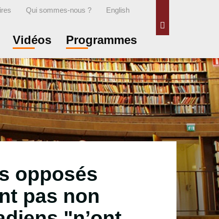
ires
Qui sommes-nous ?
English
Rechercher
Vidéos
Programmes
ns opposés
nt pas non
adiens "n’ont