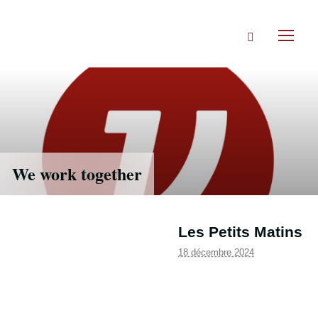
Accéder
directement
Rechercher
au
Toggl
contenu
naviga
We work together
Les Petits Matins
18 décembre 2024