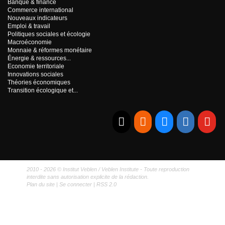
Banque & finance
Commerce international
Nouveaux indicateurs
Emploi & travail
Politiques sociales et écologie
Macroéconomie
Monnaie & réformes monétaire
Énergie & ressources...
Economie territoriale
Innovations sociales
Théories économiques
Transition écologique et...
E-mail
RSS
Bluesky
Linkedi
Yo
2010 - 2026 © Institut Veblen / Veblen Institute - Toute reproduction
interdite sans autorisation explicite de la rédaction.
Plan du site
|
Se connecter
|
RSS 2.0