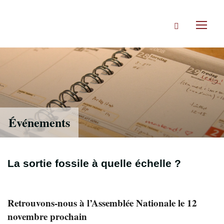
Accéder
directement
Rechercher
au
Toggl
contenu
naviga
Événements
La sortie fossile à quelle échelle ?
Retrouvons-nous à l’Assemblée Nationale le 12
novembre prochain