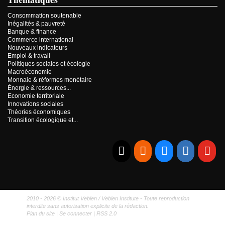
Consommation soutenable
Inégalités & pauvreté
Banque & finance
Commerce international
Nouveaux indicateurs
Emploi & travail
Politiques sociales et écologie
Macroéconomie
Monnaie & réformes monétaire
Énergie & ressources...
Economie territoriale
Innovations sociales
Théories économiques
Transition écologique et...
E-mail
RSS
Bluesky
Linkedi
Yo
2010 - 2026 © Institut Veblen / Veblen Institute - Toute reproduction
interdite sans autorisation explicite de la rédaction.
Plan du site
|
Se connecter
|
RSS 2.0