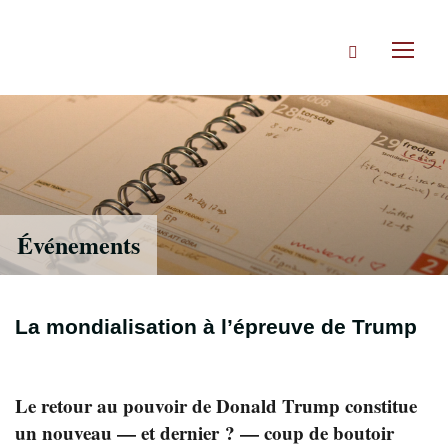
Accéder
directement
Rechercher
au
Toggl
contenu
naviga
Événements
La mondialisation à l’épreuve de Trump
Le retour au pouvoir de Donald Trump constitue
un nouveau — et dernier ? — coup de boutoir