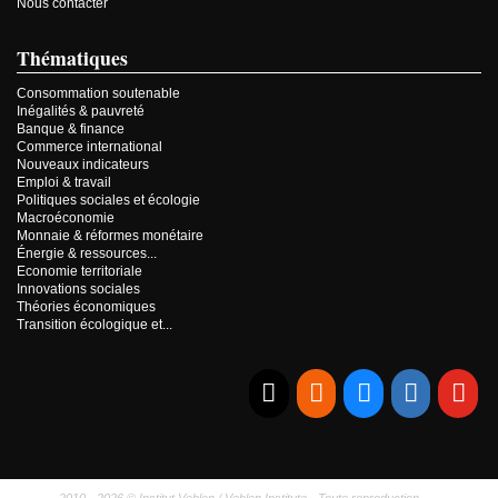
Nous contacter
Thématiques
Consommation soutenable
Inégalités & pauvreté
Banque & finance
Commerce international
Nouveaux indicateurs
Emploi & travail
Politiques sociales et écologie
Macroéconomie
Monnaie & réformes monétaire
Énergie & ressources...
Economie territoriale
Innovations sociales
Théories économiques
Transition écologique et...
E-mail
RSS
Bluesky
Linkedi
Yo