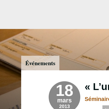
Accéder
directement
au
contenu
Événements
« L’u
18
Séminaire
mars
2013