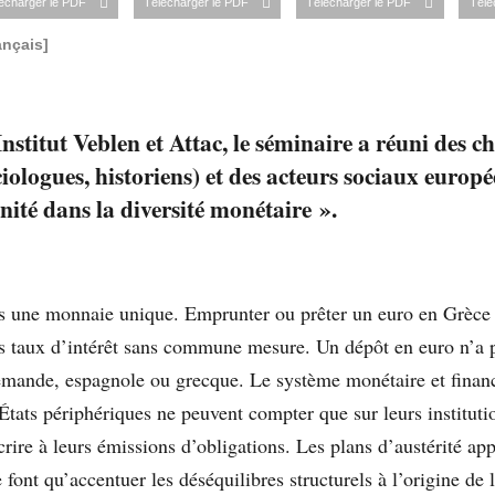
écharger le PDF
Télécharger le PDF
Télécharger le PDF
Télé
ançais]
nstitut Veblen et Attac, le séminaire a réuni des c
iologues, historiens) et des acteurs sociaux europ
nité dans la diversité monétaire ».
lus une monnaie unique. Emprunter ou prêter un euro en Grèc
es taux d’intérêt sans commune mesure. Un dépôt en euro n’a 
emande, espagnole ou grecque. Le système monétaire et financ
États périphériques ne peuvent compter que sur leurs instituti
rire à leurs émissions d’obligations. Les plans d’austérité ap
e font qu’accentuer les déséquilibres structurels à l’origine de l