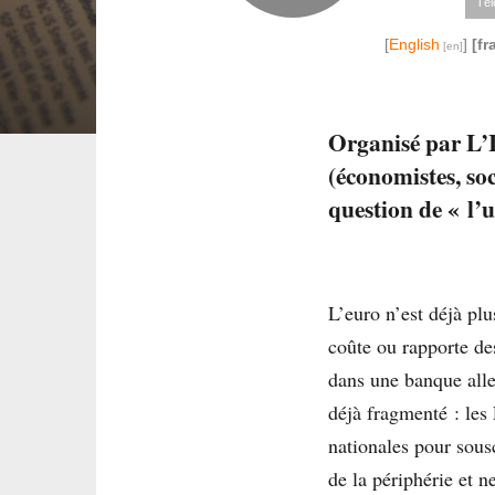
Tél
[
English
]
[fr
Organisé par L’I
(économistes, soc
question de « l’u
L’euro n’est déjà p
coûte ou rapporte d
dans une banque all
déjà fragmenté : les 
nationales pour sousc
de la périphérie et n