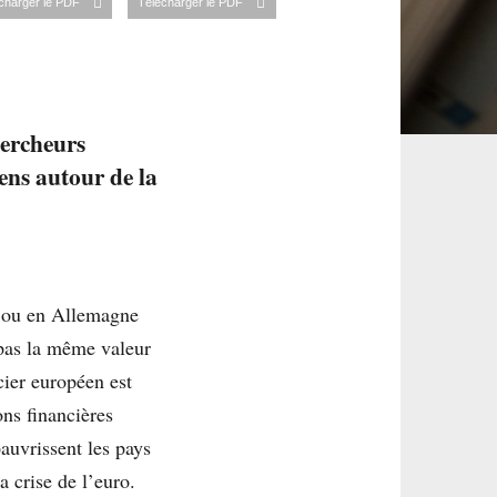
charger le PDF
Télécharger le PDF
hercheurs
éens autour de la
e ou en Allemagne
pas la même valeur
ier européen est
ons financières
pauvrissent les pays
a crise de l’euro.