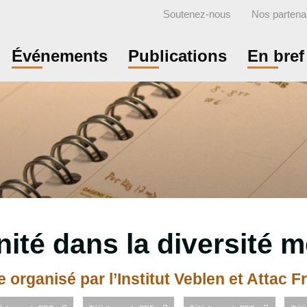
Soutenez-nous
Nos partena
Événements
Publications
En bref
nité dans la diversité 
 organisé par l’Institut Veblen et Attac 