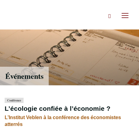
Accéder
directement
Rechercher
au
Toggl
contenu
naviga
Événements
Conférence
L’écologie confiée à l’économie ?
L’Institut Veblen à la conférence des économistes
atterrés