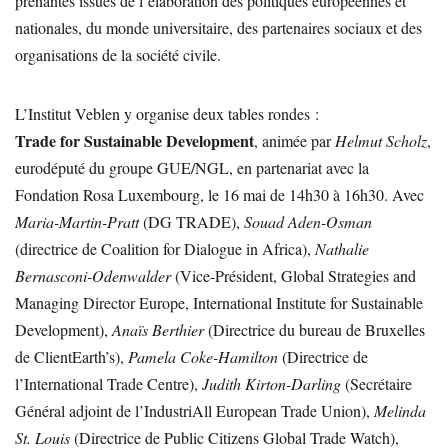
prenantes issues de l’élaboration des politiques européennes et
nationales, du monde universitaire, des partenaires sociaux et des
organisations de la société civile.
L’Institut Veblen y organise deux tables rondes :
Trade for Sustainable Development
, animée par
Helmut Scholz
,
eurodéputé du groupe GUE/NGL, en partenariat avec la
Fondation Rosa Luxembourg, le 16 mai de 14h30 à 16h30. Avec
Maria-Martin-Pratt
(DG TRADE),
Souad Aden-Osman
(directrice de Coalition for Dialogue in Africa),
Nathalie
Bernasconi-Odenwalder
(Vice-Président, Global Strategies and
Managing Director Europe, International Institute for Sustainable
Development),
Anaïs Berthier
(Directrice du bureau de Bruxelles
de ClientEarth’s),
Pamela Coke-Hamilton
(Directrice de
l’International Trade Centre),
Judith Kirton-Darling
(Secrétaire
Général adjoint de l’IndustriAll European Trade Union),
Melinda
St. Louis
(Directrice de Public Citizens Global Trade Watch),