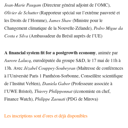
Jean-Marie Paugam
(Directeur général adjoint de l’OMC),
Olivier de Schutter
(Rapporteur spécial sur l’extrême pauvreté et
les Droits de l’Homme),
James Shaw
(Ministre pour le
Changement climatique de la Nouvelle-Zélande),
Pedro Migue da
Costa e Silva
(Ambassadeur du Brésil auprès de l’UE)
A financial system fit for a postgrowth economy
, animée par
Aurore Lalucq
, eurodéputée du groupe S&D, le 17 mai de 11h à
13h. Avec
Jézabel Couppey-Soubeyran
(Maîtresse de conférences
à l’Université Paris 1 Panthéon-Sorbonne, Conseillère scientifique
de l’Institut Veblen),
Daniela Gabor
(Professeure associée à
l’UWE Bristol),
Thierry Philipponnat
(économiste en chef,
Finance Watch),
Philippe Zaouati
(PDG de Mirova)
Les inscriptions sont d’ores et déjà disponibles