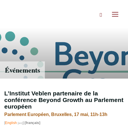
Accéder
directement
Rechercher
au
Toggl
contenu
naviga
Événements
L’Institut Veblen partenaire de la
conférence Beyond Growth au Parlement
européen
Parlement Européen, Bruxelles, 17 mai, 11h-13h
[
English
]
[français]