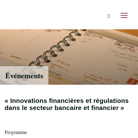
Accéder
directement
Rechercher
au
Toggl
contenu
naviga
Événements
« Innovations financières et régulations
dans le secteur bancaire et financier »
Programme