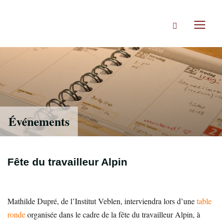
Accéder
directement
Rechercher
au
Toggl
contenu
naviga
Événements
Fête du travailleur Alpin
Mathilde Dupré, de l’Institut Veblen, interviendra lors d’une
table
ronde
organisée dans le cadre de la fête du travailleur Alpin, à