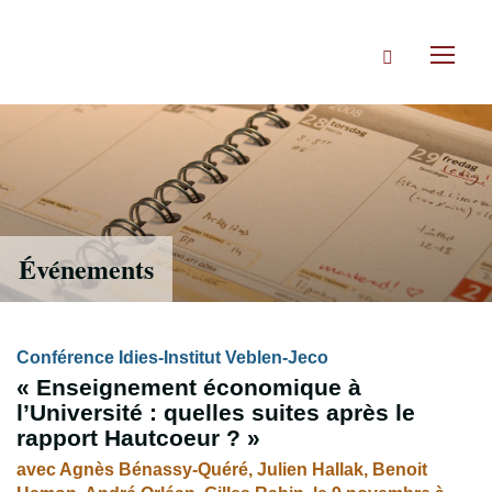
Accéder
directement
Rechercher
au
Toggl
contenu
naviga
Événements
Conférence Idies-Institut Veblen-Jeco
« Enseignement économique à
l’Université : quelles suites après le
rapport Hautcoeur ? »
avec Agnès Bénassy-Quéré, Julien Hallak, Benoit