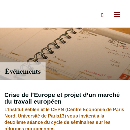
Accéder
directement
Rechercher
au
Toggl
contenu
naviga
Événements
Crise de l’Europe et projet d’un marché
du travail européen
L’Institut Veblen et le CEPN (Centre Economie de Paris
Nord, Université de Paris13) vous invitent à la
deuxième séance du cycle de séminaires sur les
réformes européennes.