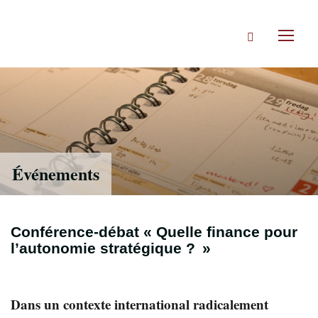
Accéder
directement
Rechercher
au
Toggl
contenu
naviga
Événements
Conférence-débat « Quelle finance pour
l’autonomie stratégique ? »
Dans un contexte international radicalement