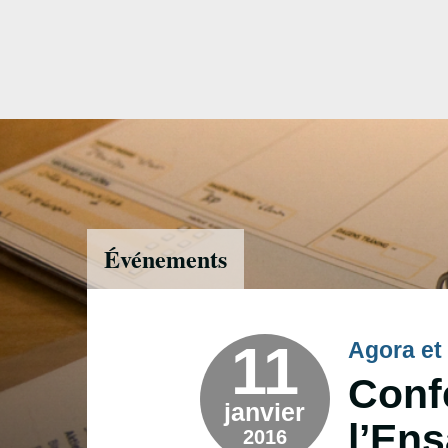
Accéder
directement
au
contenu
Événements
11
Agora et 
Conf
janvier
l’En
2016