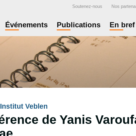
Soutenez-nous
Nos partena
Événements
Publications
En bref
Institut Veblen
érence de Yanis Varouf
sae