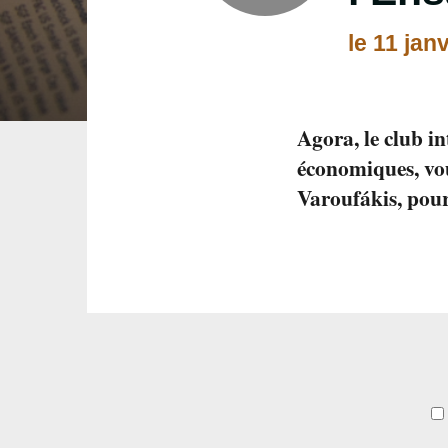
le 11 jan
Agora, le club in
économiques, vou
Varoufákis, pour