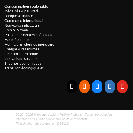
Consommation soutenable
Inégalités & pauvreté
Banque & finance
Commerce international
Nouveaux indicateurs
Emploi & travail
Politiques sociales et écologie
Macroéconomie
Monnaie & réformes monétaire
Énergie & ressources...
Economie territoriale
Innovations sociales
Théories économiques
Transition écologique et...
E-mail
RSS
Bluesky
Linkedi
Yo
2010 - 2026 © Institut Veblen / Veblen Institute - Toute reproduction
interdite sans autorisation explicite de la rédaction.
Plan du site
|
Se connecter
|
RSS 2.0