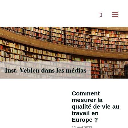
Accéder
directement
Rechercher
au
Toggl
contenu
naviga
Inst. Veblen dans les médias
Comment
mesurer la
qualité de vie au
travail en
Europe ?
12 mai 2023