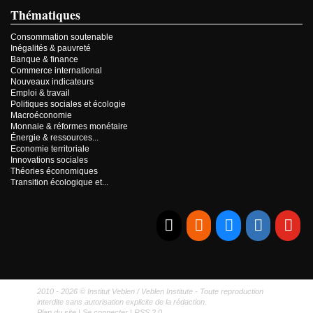
Thématiques
Consommation soutenable
Inégalités & pauvreté
Banque & finance
Commerce international
Nouveaux indicateurs
Emploi & travail
Politiques sociales et écologie
Macroéconomie
Monnaie & réformes monétaire
Énergie & ressources...
Economie territoriale
Innovations sociales
Théories économiques
Transition écologique et...
E-mail
RSS
Bluesky
Linkedi
Yo
2010 - 2026 © Institut Veblen / Veblen Institute - Toute reproduction
interdite sans autorisation explicite de la rédaction.
Plan du site
|
Se connecter
|
RSS 2.0